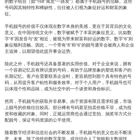
的数字组合（如“168”寓意“一路发”）都属于手机靓号的范畴。这些
号码因其独特性和稀缺性，往往被人们视为象征好运和财富的象
征。
手机靓号的价值不仅体现在数字本身的美感，更在于其背后的文化
意义。在中国传统文化中，数字被赋予了丰富的象征意义。比如数
字“8”因发音与“发”相近，被视为带来财富和好运的数字。数字“6”则
象征顺利流畅。因此，一个带有“8”和“6”的靓号通常会被商人和企业
主追捧，以期望借此提升事业运势。
除此之外，手机靓号还具备显著的实用价值。对于企业来说，拥有
一个容易记忆且有辨识度的号码，有助于品牌形象的塑造和客户的
长期记忆。客户在需要联系企业时，更容易想到那个具有特色的号
码，从而提升客户粘性和服务效率。对于个人用户，手机靓号也可
以体现个性和品味，成为社交中的一个谈资和身份标识。
然而，手机靓号的获取并非易事。由于资源有限且需求旺盛，市场
上靓号的价格往往较高。部分稀有号码甚至拍卖价格不菲，成为投
资和收藏的对象。同时，正规运营商也会通过竞拍、抽奖等方式分
配靓号，保证号码资源的公平使用。
随着数字经济和信息社会的不断发展，手机靓号的意义也在不断演
变。未来，除了传统的数字美学，或许结合人工智能和大数据技