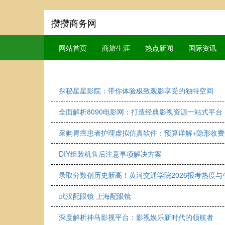
攒攒商务网
网站首页
商旅生涯
热点新闻
国际资讯
探秘星星影院：带你体验极致观影享受的独特空间
全面解析8090电影网：打造经典影视资源一站式平台
采购胃癌患者护理虚拟仿真软件：预算详解+隐形收费
DIY组装机售后注意事项解决方案
录取分数创历史新高！黄河交通学院2026报考热度
武汉配眼镜 上海配眼镜
深度解析神马影视平台：影视娱乐新时代的领航者