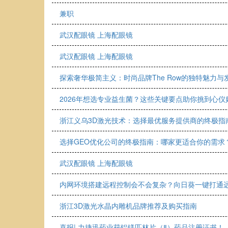
兼职
武汉配眼镜 上海配眼镜
武汉配眼镜 上海配眼镜
探索奢华极简主义：时尚品牌The Row的独特魅力与
2026年想选专业益生菌？这些关键要点助你挑到心仪
浙江义乌3D激光技术：选择最优服务提供商的终极指
选择GEO优化公司的终极指南：哪家更适合你的需求
武汉配眼镜 上海配眼镜
内网环境搭建远程控制会不会复杂？向日葵一键打通
浙江3D激光水晶内雕机品牌推荐及购买指南
喜报| 力捷迅药业获铝镁匹林片（Ⅱ）药品注册证书！