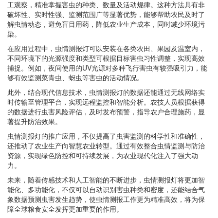
工观察，精准掌握害虫的种类、数量及活动规律。这种方法具有非
破坏性、实时性强、监测范围广等显著优势，能够帮助农民及时了
解虫情动态，避免盲目用药，降低农业生产成本，同时减少环境污
染。
在应用过程中，虫情测报灯可以安装在各类农田、果园及温室内，
不同环境下的光源强度和类型可根据目标害虫习性调整，实现高效
捕捉。例如，夜间使用的UV光源对多种飞行害虫有较强吸引力，能
够有效监测菜青虫、蚜虫等害虫的活动情况。
此外，结合现代信息技术，虫情测报灯的数据还能通过无线网络实
时传输至管理平台，实现远程监控和智能分析。农技人员根据获得
的数据进行虫害风险评估，及时发布预警，指导农户合理施药，显
著提升防治效果。
虫情测报灯的推广应用，不仅提高了虫害监测的科学性和准确性，
还推动了农业生产向智慧农业转型。通过有效整合虫情监测与防治
资源，实现绿色防控和可持续发展，为农业现代化注入了强大动
力。
未来，随着传感技术和人工智能的不断进步，虫情测报灯将更加智
能化、多功能化，不仅可以自动识别害虫种类和密度，还能结合气
象数据预测虫害发生趋势，使虫情测报工作更为精准高效，将为保
障全球粮食安全发挥更加重要的作用。