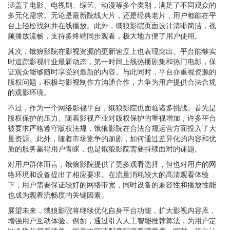
涵盖了电影、电视剧、综艺、动漫等多个类别，满足了不同观众的
多元化需求。无论是最新院线大片，还是经典老片，用户都能在平
台上轻松找到并在线播放。此外，饿狼影院页面设计清晰简洁，视
频播放流畅，支持多终端同步观看，极大地方便了用户使用。
其次，饿狼影院在影视资源的更新速度上也表现突出。平台能够实
时追踪影视行业最新动态，第一时间上线热播剧集和热门电影，保
证观众能够随时享受到最新的内容。与此同时，平台亦重视资源的
版权问题，积极与影视制作方沟通合作，力争为用户提供合法合规
的观影环境。
不过，作为一个网络影视平台，饿狼影院也面临诸多挑战。首先是
版权保护的压力。随着影视产业对版权保护的重视增加，许多平台
被要求严格遵守版权法规，饿狼影院在合法合规运营方面投入了大
量资源。此外，随着市场竞争的加剧，如何通过差异化的内容和优
质的服务赢得用户青睐，也是饿狼影院需要持续面对的课题。
对用户群体而言，饿狼影院提供了更多观看选择，但也对用户的网
络环境和设备提出了相应要求。在流量消耗较大的高清观看体验
下，用户需要保证较好的网络带宽，同时设备的兼容性和播放性能
也成为观看流畅度的关键因素。
展望未来，饿狼影院将继续优化自身平台功能，扩大影视内容库，
增强用户互动体验。例如，通过引入人工智能推荐算法，为用户定