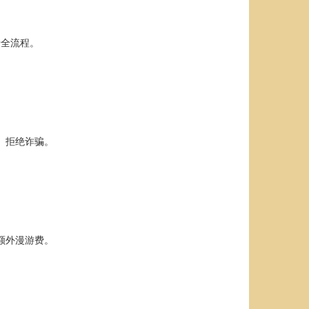
卡全流程。
、拒绝诈骗。
额外漫游费。