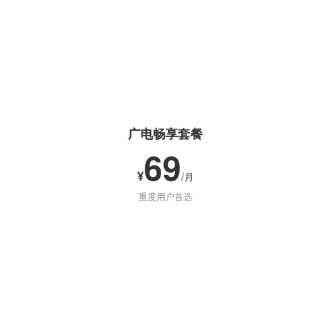
广电畅享套餐
69
¥
/月
重度用户首选