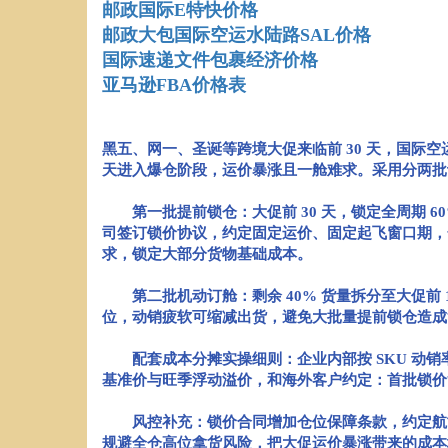
邮政国际E特快价格
邮政大包国际空运水陆路SAL价格
国际速递文件包裹经济价格
亚马逊FBA价格表
黑五、网一、圣诞等跨境大促来临前 30 天，国际空运
天进入爆仓阶段，运价暴涨且一舱难求。采用分两批
第一批提前锁仓：大促前 30 天，锁定全周期 
司签订锁价协议，约定固定运价、固定起飞窗口期，
求，锁定大部分货物基础成本。
第二批机动订舱：剩余 40% 货量拆分至大促前
位，动销疲软可缩减出货，避免大批量提前锁仓造成
配套成本分摊实操细则：企业内部按 SKU 动销
基准价与旺季浮动溢价，和海外客户约定：首批锁价
风控补充：锁价合同增加仓位保障条款，约定航司
规避全仓高位拿货风险，把大促运价暴涨带来的成本