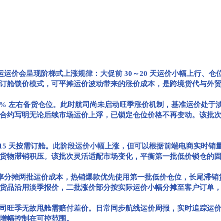
运价会呈现阶梯式上涨规律：大促前 30～20 天运价小幅上行、仓位充裕
订舱锁价模式，可平摊运价波动带来的涨价成本，是跨境货代与外
60% 左右备货仓位。此时航司尚未启动旺季涨价机制，基准运价处
合约写明无论后续市场运价上浮，已锁定仓位价格不再变动。该批
 15 天按需订舱。此阶段运价小幅上涨，但可以根据前端电商实时
货物滞销积压。该批次灵活适配市场变化，平衡第一批低价锁仓的
率分摊两批运价成本，热销爆款优先使用第一批低价仓位，长尾滞销
货品沿用淡季报价，二批涨价部分按实际运价小幅分摊至客户订单
旺季无故甩舱需赔付差价。日常同步航线运价周报，实时追踪运价
增幅控制在可控范围。