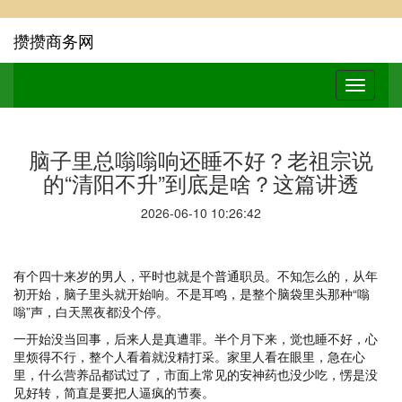
攒攒商务网
脑子里总嗡嗡响还睡不好？老祖宗说
的“清阳不升”到底是啥？这篇讲透
2026-06-10 10:26:42
有个四十来岁的男人，平时也就是个普通职员。不知怎么的，从年
初开始，脑子里头就开始响。不是耳鸣，是整个脑袋里头那种“嗡
嗡”声，白天黑夜都没个停。
一开始没当回事，后来人是真遭罪。半个月下来，觉也睡不好，心
里烦得不行，整个人看着就没精打采。家里人看在眼里，急在心
里，什么营养品都试过了，市面上常见的安神药也没少吃，愣是没
见好转，简直是要把人逼疯的节奏。