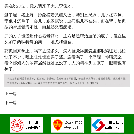
实在没办法，托人请来了大夫李俊才。
进了屋，搭上脉，脉象摸着又细又涩，特别是尺脉，几乎按不到。
李俊才沉吟了一会儿，跟家属说，这病根儿不在头，而在肾，是典
型的肾虚髓海不足，而且还夹着瘀堵。
开的方子也没用什么名贵药材，主方是通窍活血汤的底子，但在里
头加了两味特殊的药——地龙和僵蚕。
药抓回来熬上，喝下去没多久，病人就觉得脑袋里那股紧绷劲儿松
快了不少，晚上睡觉也踏实了些。连着喝了一个疗程，你猜怎么
着？那烦人的响声居然就这么没了，人的精神头回来了，眼睛也有
神了。
上一篇：
下一篇：