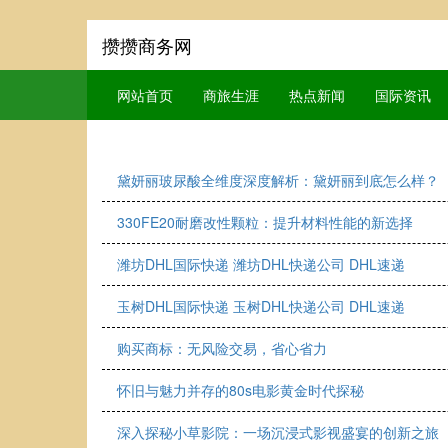
攒攒商务网
网站首页
商旅生涯
热点新闻
国际资讯
黛妍丽玻尿酸全维度深度解析：黛妍丽到底怎么样？
330FE20耐磨改性颗粒：提升材料性能的新选择
潍坊DHL国际快递 潍坊DHL快递公司 DHL速递
玉树DHL国际快递 玉树DHL快递公司 DHL速递
购买商标：无风险交易，省心省力
怀旧与魅力并存的80s电影黄金时代探秘
深入探秘小草影院：一场沉浸式影视盛宴的创新之旅