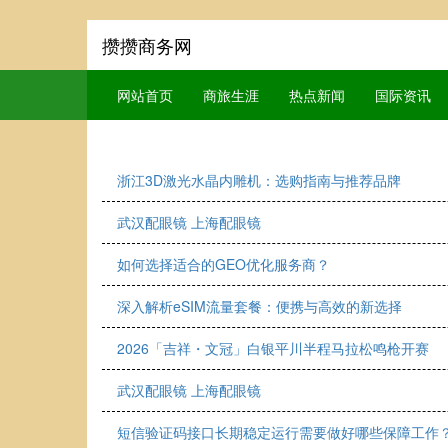
攒攒商务网
网站首页
商旅生涯
热点新闻
国际资讯
浙江3D激光水晶内雕机：选购指南与推荐品牌
武汉配眼镜 上海配眼镜
如何选择适合的GEO优化服务商？
深入解析eSIM流量套餐：便携与高效的新选择
2026「吉祥・文冠」白银平川半程马拉松鸣枪开赛
武汉配眼镜 上海配眼镜
短信验证码接口长期稳定运行需要做好哪些保障工作